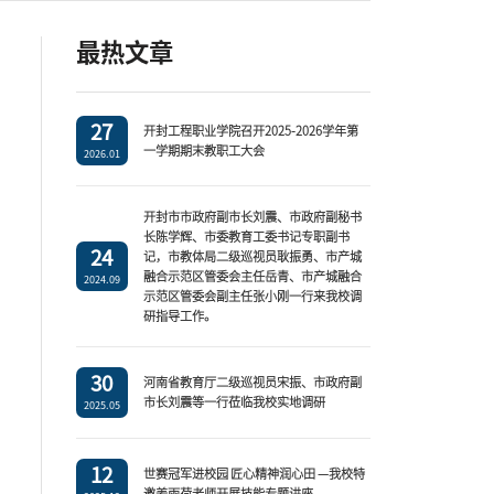
最热文章
27
开封工程职业学院召开2025-2026学年第
一学期期末教职工大会
2026.01
开封市市政府副市长刘震、市政府副秘书
长陈学辉、市委教育工委书记专职副书
24
记，市教体局二级巡视员耿振勇、市产城
融合示范区管委会主任岳青、市产城融合
2024.09
示范区管委会副主任张小刚一行来我校调
研指导工作。
30
河南省教育厅二级巡视员宋振、市政府副
市长刘震等一行莅临我校实地调研
2025.05
12
世赛冠军进校园 匠心精神润心田 —我校特
邀姜雨荷老师开展技能专题讲座