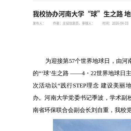
我校协办河南大学“球”生之路 
发布人：
作者：主站信息员，审核人：
时间：2026-04-23
为迎接第
57个世界地球日，由
的“‘球’生之路 ——4・22世界地
次活动以“践行STEP理念 建设美
办。河南大学党委书记季波，学术副
南省环保联合会副会长刘自重，我校