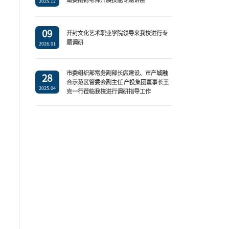
2025.12
09
开封文化艺术职业学院领导来我校进行专
题调研
2026.01
市委组织部常务副部长席建设、市产城融
28
合示范区管委会副主任 产投集团董事长王
2025.04
克一行莅临我校进行调研指导工作