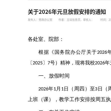
关于2026年元旦放假安排的通知
发布人：党政办公室
作者：主站信息员，审核人：
时间：202
各处室、院部：
根据《国务院办公厅关于
2026
）
〔
〕
号
精神，现将我校
年
2025
7
2026
一、
放假时间
（
周四
）
（
年
月
日
至
日
2026
1
1
3
上班
（
课
）
，教学工作安排按周五执