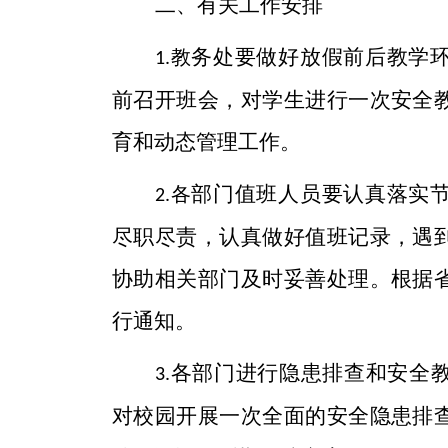
二、有关工作安排
务处
要做好
放假前后
教学
教
1.
前召开班会，对学生进行一次安全
育和
动态
管理工作。
部门值班人员
要认真落实
各
2.
尽职尽责，认真做好值班记录，遇
协助相关部门及时妥善处理。
根据
行通知。
各部门进行隐患排查和安全
3.
对校园
开展一次全面的安全隐患排