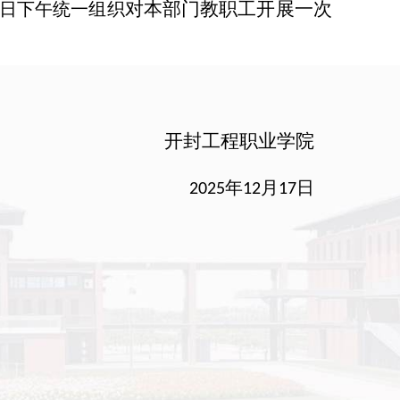
对本
部门
教职工开展一次
日下午统一组织
开封工程职业学院
年
月
日
2025
12
17