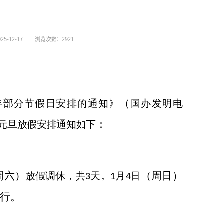
5-12-17
浏览次数：
2921
（
年部分节假日安排的通知》
国办发明电
：
元旦放假安排通知如下
周六
）
（
周日
）
放假调休，共
天。
月
日
3
1
4
行
。