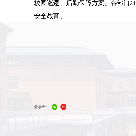
校园巡逻、后勤保障
方案。
各
部门
31
安全教育
。
分享至: