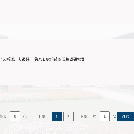
“大听课、大调研” 第八专家组莅临我校调研指导
8
每页
条
第
/2
上页
1
2
下页
跳转